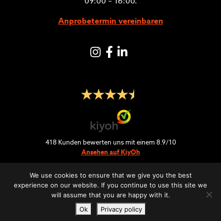
09:00 – 16:00.
Anprobetermin vereinbaren
Instagram
Facebook
LinkedIN
418
Kunden bewerten uns mit einem
8.9
/
10
Ansehen auf KiyOh
We use cookies to ensure that we give you the best
experience on our website. If you continue to use this site we
will assume that you are happy with it.
Retour & Lieferung
Häufig gestellte Fragen
Ok
Privacy policy
Datenschutz-Bestimmungen
Geschäftsbedingungen