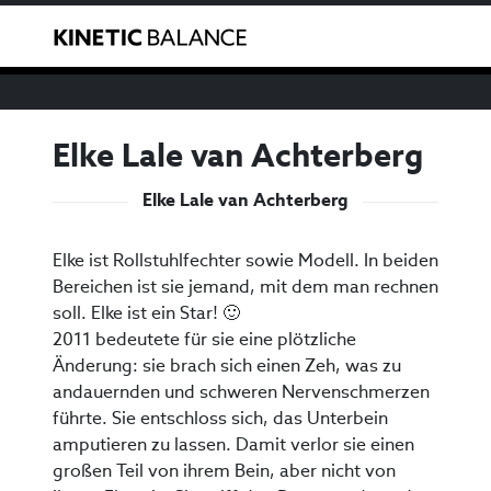
We have noticed that you are from the USA. You can
Toggle
purchase our products through our US reseller
here
.
Elke Lale van Achterberg
Elke Lale van Achterberg
Elke ist Rollstuhlfechter sowie Modell. In beiden
Bereichen ist sie jemand, mit dem man rechnen
soll. Elke ist ein Star! 🙂
2011 bedeutete für sie eine plötzliche
Änderung: sie brach sich einen Zeh, was zu
andauernden und schweren Nervenschmerzen
führte. Sie entschloss sich, das Unterbein
amputieren zu lassen. Damit verlor sie einen
großen Teil von ihrem Bein, aber nicht von