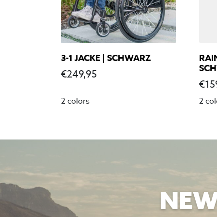
3-1 JACKE | SCHWARZ
RAI
SC
€
249,95
€
15
2 colors
2 col
NEW