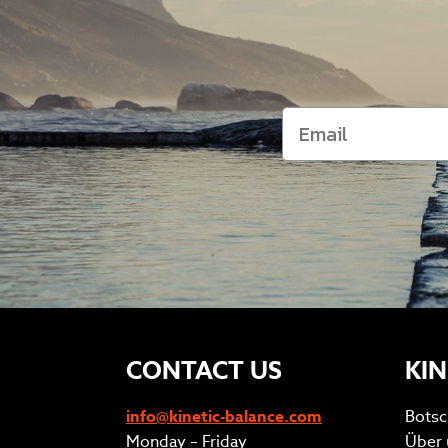
CONTACT US
KIN
info@kinetic-balance.com
Botsc
Monday – Friday
Über 