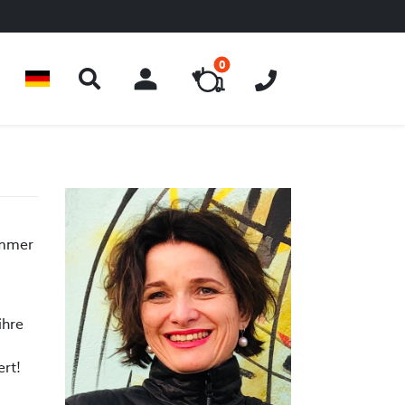
0
ACCOUNT
immer
ihre
rt!