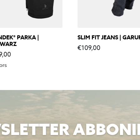
NDEK® PARKA |
SLIM FIT JEANS | GARU
HWARZ
€
109,00
9,00
ors
SLETTER ABBONI