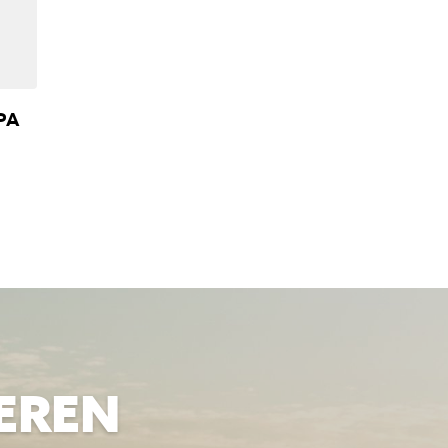
PA
EREN