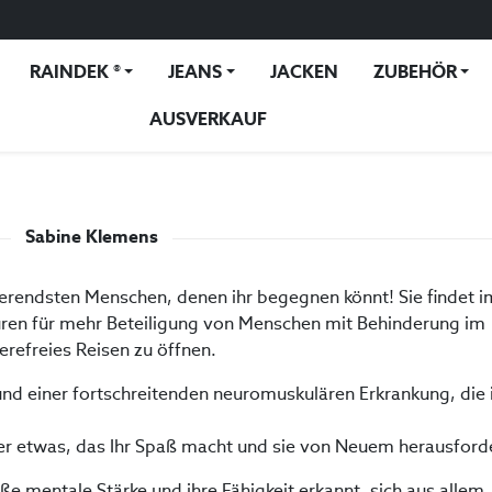
RAINDEK ®
JEANS
JACKEN
ZUBEHÖR
AUSVERKAUF
Sabine Klemens
irierendsten Menschen, denen ihr begegnen könnt! Sie findet 
ren für mehr Beteiligung von Menschen mit Behinderung im
erefreies Reisen zu öffnen.
rund einer fortschreitenden neuromuskulären Erkrankung, die 
er etwas, das Ihr Spaß macht und sie von Neuem herausforde
oße mentale Stärke und ihre Fähigkeit erkannt, sich aus allem