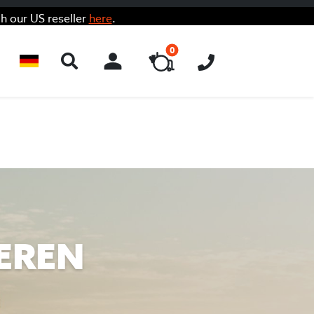
h our US reseller
here
.
0
ACCOUNT
EREN