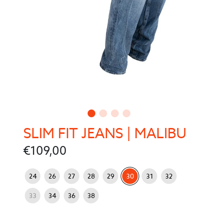
SLIM FIT JEANS | MALIBU
€
109,00
: 30
Jeans Größe
24
26
27
28
29
30
31
32
33
34
36
38