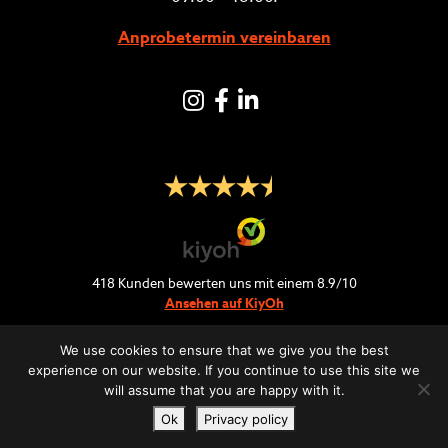
Anprobetermin vereinbaren
Instagram
Facebook
LinkedIN
418
Kunden bewerten uns mit einem
8.9
/
10
Ansehen auf KiyOh
We use cookies to ensure that we give you the best
experience on our website. If you continue to use this site we
will assume that you are happy with it.
Retour & Lieferung
Häufig gestellte Fragen
Ok
Privacy policy
Datenschutz-Bestimmungen
Geschäftsbedingungen