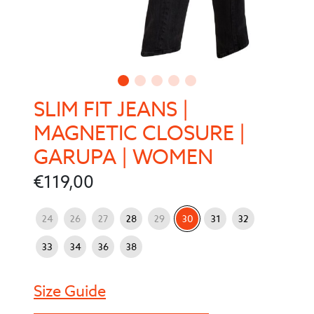
SLIM FIT JEANS |
MAGNETIC CLOSURE |
GARUPA | WOMEN
€
119,00
: 30
Jeans Größe
24
26
27
28
29
30
31
32
33
34
36
38
Size Guide