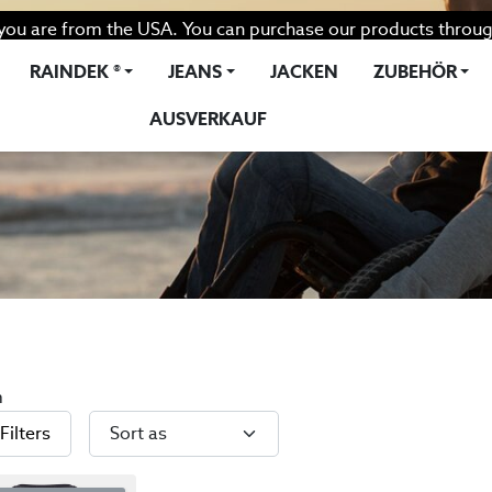
you are from the USA. You can purchase our products throug
RAINDEK ®
JEANS
JACKEN
ZUBEHÖR
AUSVERKAUF
m
Filters