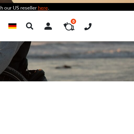
h our US reseller
here
.
0
ACCOUNT