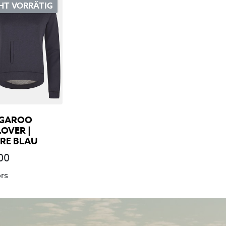
HT VORRÄTIG
GAROO
OVER |
RE BLAU
00
ors