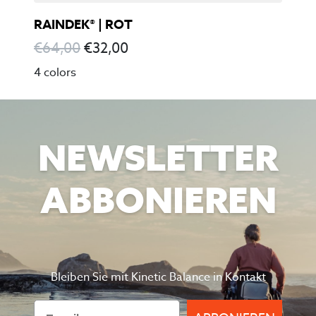
RAINDEK® | ROT
€
64,00
€
32,00
4 colors
NEWSLETTER
ABBONIEREN
Bleiben Sie mit Kinetic Balance in Kontakt