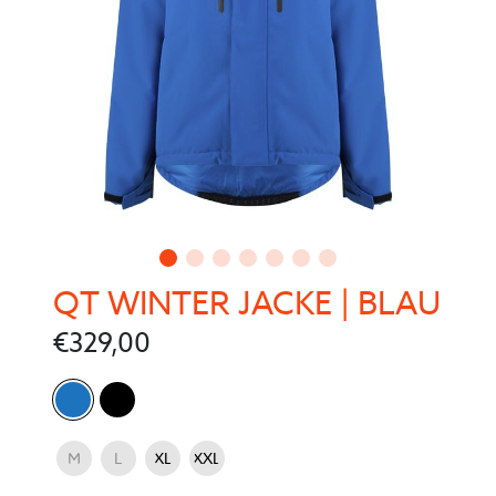
QT WINTER JACKE | BLAU
€
329,00
Color
Größe
M
L
XL
XXL