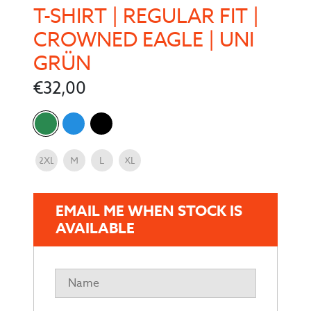
T-SHIRT | REGULAR FIT |
CROWNED EAGLE | UNI
GRÜN
€
32,00
Color
Größe
2XL
M
L
XL
EMAIL ME WHEN STOCK IS
AVAILABLE