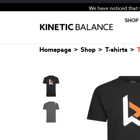
We have noticed that 
SHOP
Homepage
Shop
T-shirts
T