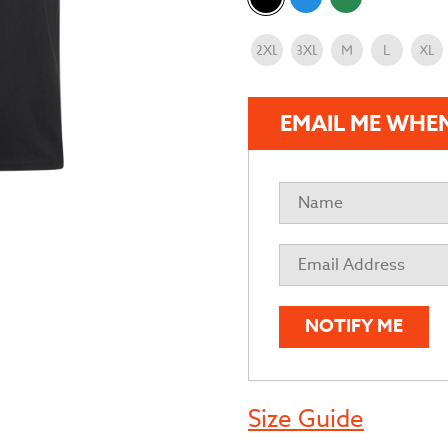
Größe
2XL
3XL
M
L
XL
EMAIL ME WHEN
NOTIFY ME
Size Guide