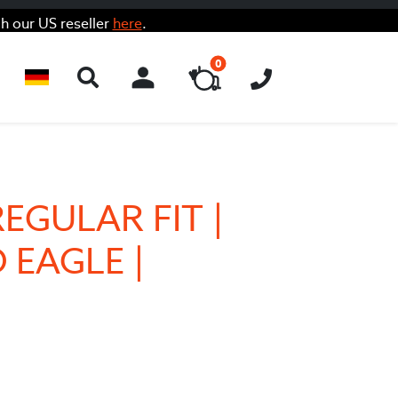
h our US reseller
here
.
0
ACCOUNT
REGULAR FIT |
EAGLE |